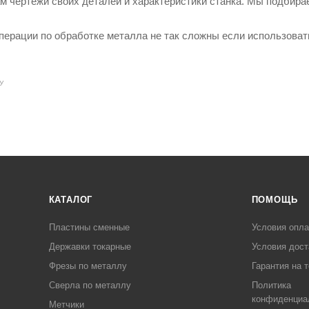
м чертежи своих деталей и характеристики станка. Мы подбира
ерации по обработке металла не так сложны если использоват
У
КАТАЛОГ
ПОМОЩЬ
Пластины сменные
Условия опл
Державки токарные
Условия дост
Фрезы по металлу
Гарантия на 
Сверла по металлу
Политика
конфиденциа
Метчики