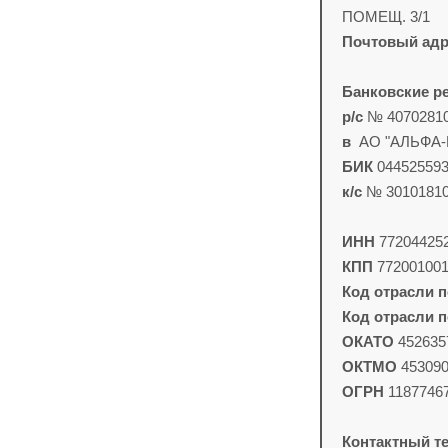
ПОМЕЩ. 3/1
Почтовый адр
Банковские р
р/с
№ 40702810
в
АО "АЛЬФА-Б
БИК
04452559
к/с
№ 30101810
ИНН
77204425
КПП
77200100
Код отрасли 
Код отрасли 
ОКАТО
452635
ОКТМО
45309
ОГРН
1187746
Контактный т