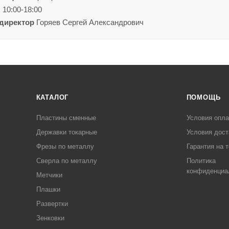
ы
10:00-18:00
директор
Горяев Сергей Александрович
КАТАЛОГ
ПОМОЩЬ
Пластины сменные
Условия опл
Державки токарные
Условия дост
Фрезы по металлу
Гарантия на 
Сверла по металлу
Политика
конфиденциа
Метчики
Плашки
Развертки
Зенковки