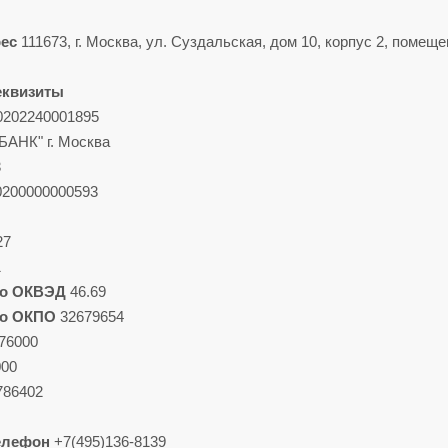
ес
111673, г. Москва, ул. Суздальская, дом 10, корпус 2, помеще
еквизиты
202240001895
АНК" г. Москва
3
200000000593
27
1
по ОКВЭД
46.69
по ОКПО
32679654
76000
000
786402
елефон
+7(495)136-8139