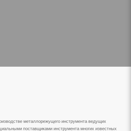
роизводстве металлорежущего инструмента ведущих
ициальными поставщиками инструмента многих известных