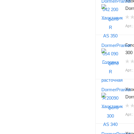
Хво
Dor
Арт.
Гол
300
Арт.
Хво
Dor
Арт.
Хво