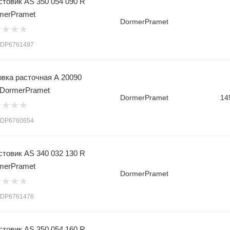
стовик AS 350 054 090 R
merPramet
DormerPramet
: DP6761497
овка расточная A 20090
 DormerPramet
DormerPramet
14
: DP6760654
стовик AS 340 032 130 R
merPramet
DormerPramet
: DP6761476
стовик AS 350 054 160 R