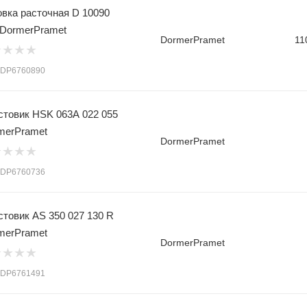
овка расточная D 10090
 DormerPramet
DormerPramet
11
: DP6760890
стовик HSK 063A 022 055
merPramet
DormerPramet
: DP6760736
стовик AS 350 027 130 R
merPramet
DormerPramet
: DP6761491