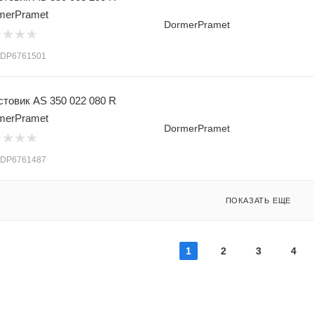
merPramet
DormerPramet
: DP6761501
стовик AS 350 022 080 R
merPramet
DormerPramet
: DP6761487
ПОКАЗАТЬ ЕЩЕ
1
2
3
4