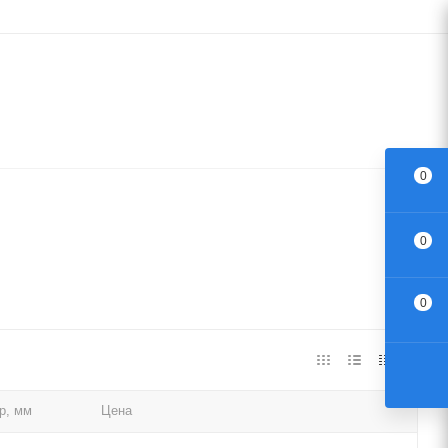
0
0
0
р, мм
Цена