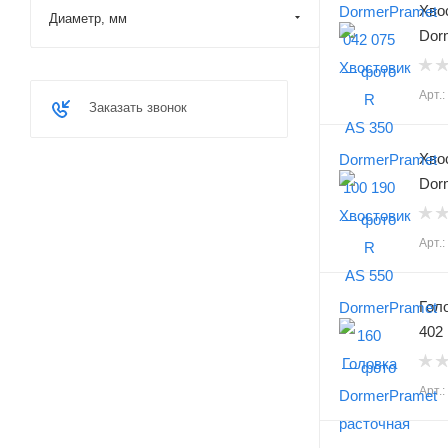
Хво
Диаметр, мм
Dor
Арт.
Заказать звонок
Хво
Dor
Арт.
Гол
402
Арт.