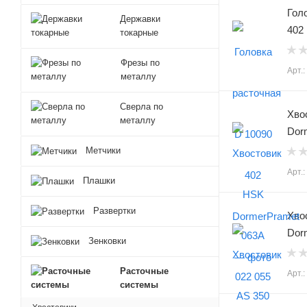
Гол
Державки
402
токарные
Фрезы по
Арт.
металлу
Сверла по
Хво
металлу
Dor
Метчики
Арт.
Плашки
Развертки
Хво
Dor
Зенковки
Расточные
Арт.
системы