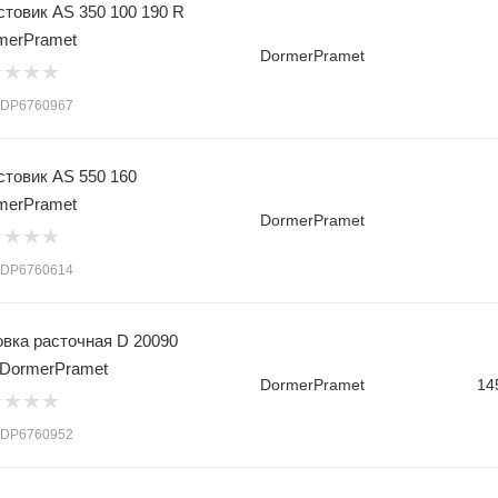
стовик AS 350 100 190 R
merPramet
DormerPramet
: DP6760967
стовик AS 550 160
merPramet
DormerPramet
: DP6760614
овка расточная D 20090
 DormerPramet
DormerPramet
14
: DP6760952