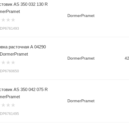
стовик AS 350 032 130 R
merPramet
DormerPramet
: DP6761493
овка расточная A 04290
 DormerPramet
DormerPramet
4
: DP6760650
стовик AS 350 042 075 R
merPramet
DormerPramet
: DP6761495