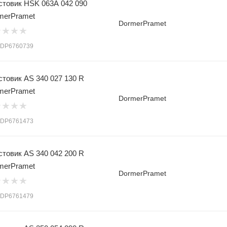
стовик HSK 063A 042 090
merPramet
DormerPramet
: DP6760739
стовик AS 340 027 130 R
merPramet
DormerPramet
: DP6761473
стовик AS 340 042 200 R
merPramet
DormerPramet
: DP6761479