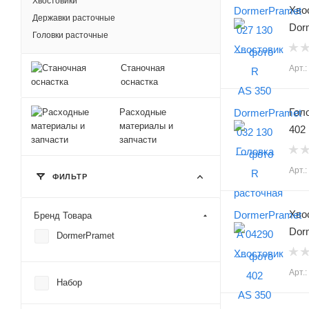
Хвостовики
Хво
Державки расточные
Dor
Головки расточные
Станочная
Арт.
оснастка
Гол
Расходные
материалы и
402
запчасти
Арт.
ФИЛЬТР
Хво
Бренд Товара
Dor
DormerPramet
Арт.
Набор