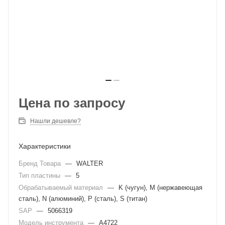
Цена по запросу
Нашли дешевле?
Характеристики
Бренд Товара
—
WALTER
Тип пластины
—
5
Обрабатываемый материал
—
K (чугун), M (нержавеющая
сталь), N (алюминий), P (сталь), S (титан)
SAP
—
5066319
Модель инструмента
—
A4722