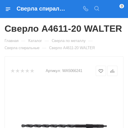
0
Сверла спиральные Сверло A4611-20 WALTER — купить по выгодным ценам в Москве
Сверло A4611-20 WALTER
—
—
—
Главная
Каталог
Сверла по металлу
—
Сверла спиральные
Сверло A4611-20 WALTER
Артикул:
WA5066241