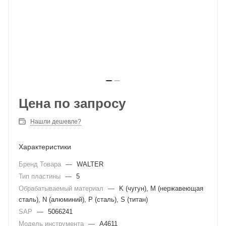
Цена по запросу
Нашли дешевле?
Характеристики
Бренд Товара
—
WALTER
Тип пластины
—
5
Обрабатываемый материал
—
K (чугун), M (нержавеющая
сталь), N (алюминий), P (сталь), S (титан)
SAP
—
5066241
Модель инструмента
—
A4611