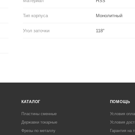
Материал
HSS
Тип корпуса
Монолитный
Угол заточки
118°
КАТАЛОГ
ПОМОЩЬ
Пластины сменные
Условия опл
Державки токарные
Условия дост
Фрезы по металлу
Гарантия на 