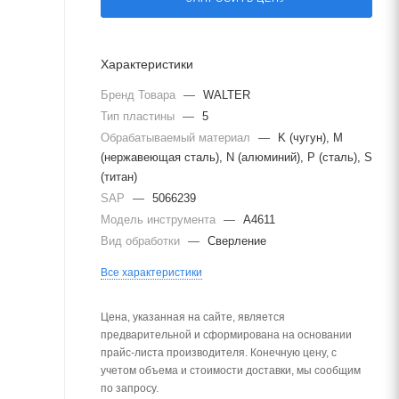
Характеристики
Бренд Товара
—
WALTER
Тип пластины
—
5
Обрабатываемый материал
—
K (чугун), M
(нержавеющая сталь), N (алюминий), P (сталь), S
(титан)
SAP
—
5066239
Модель инструмента
—
A4611
Вид обработки
—
Сверление
Все характеристики
Цена, указанная на сайте, является
предварительной и сформирована на основании
прайс-листа производителя. Конечную цену, с
учетом объема и стоимости доставки, мы сообщим
по запросу.