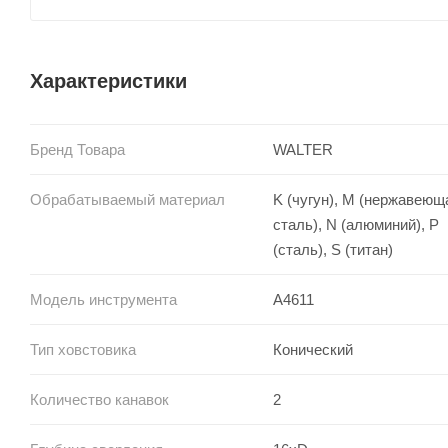
Характеристики
Бренд Товара
WALTER
Обрабатываемый материал
K (чугун), M (нержавеющ
сталь), N (алюминий), P
(сталь), S (титан)
Модель инструмента
A4611
Тип ховстовика
Конический
Количество канавок
2