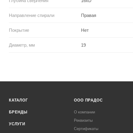
Глубина сверления
16xD
Направление спирали
Правая
Покрытие
Нет
Диаметр, мм
19
КАТАЛОГ
ООО ПРАДОС
БРЕНДЫ
О компании
Реквизиты
УСЛУГИ
Сертификаты