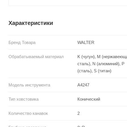
Характеристики
Бренд Товара
WALTER
Обрабатываемый материал
K (чугун), M (нержавеющ
сталь), N (алюминий), P
(сталь), S (титан)
Модель инструмента
A4247
Тип ховстовика
Конический
Количество канавок
2