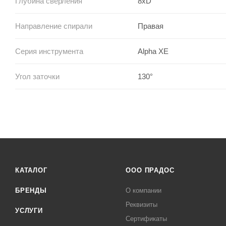
Глубина сверления
8xD
Направление спирали
Правая
Серия инструмента
Alpha XE
Угол заточки
130°
КАТАЛОГ
ООО ПРАДОС
БРЕНДЫ
О компании
Реквизиты
УСЛУГИ
Сертификаты