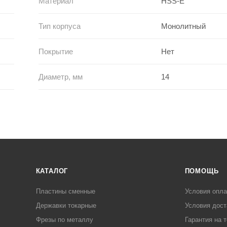
Материал
HSS-E
Тип корпуса
Монолитный
Покрытие
Нет
Диаметр, мм
14
КАТАЛОГ
ПОМОЩЬ
Пластины сменные
Условия опл
Державки токарные
Условия дост
Фрезы по металлу
Гарантия на 