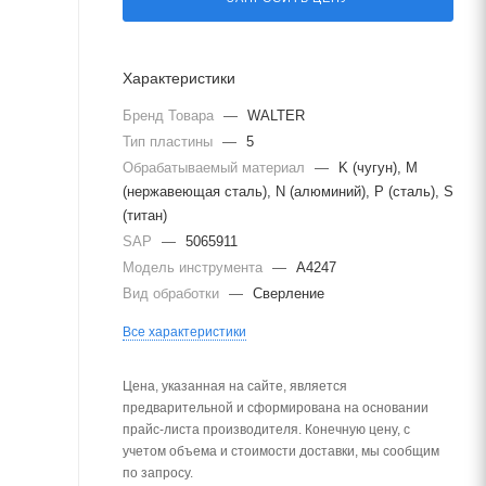
Характеристики
Бренд Товара
—
WALTER
Тип пластины
—
5
Обрабатываемый материал
—
K (чугун), M
(нержавеющая сталь), N (алюминий), P (сталь), S
(титан)
SAP
—
5065911
Модель инструмента
—
A4247
Вид обработки
—
Сверление
Все характеристики
Цена, указанная на сайте, является
предварительной и сформирована на основании
прайс-листа производителя. Конечную цену, с
учетом объема и стоимости доставки, мы сообщим
по запросу.