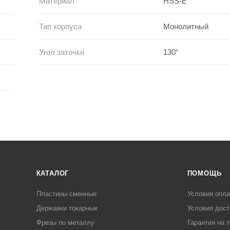
Материал
HSS-E
Тип корпуса
Монолитный
Угол заточки
130°
КАТАЛОГ
ПОМОЩЬ
Пластины сменные
Условия опл
Державки токарные
Условия дост
Фрезы по металлу
Гарантия на 