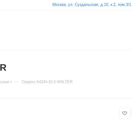
Москва, ул. Суздальская, д.10, к.2, пом.3/1
ER
—
льные
Сверло A4244-15.5 WALTER