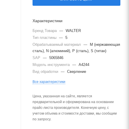
Характеристики
Бренд Товара
—
WALTER
Тип пластины
—
5
Обрабатываемый материал
—
M (нержавеющая
сталь), N (алюминий), P (сталь), S (титан)
SAP
—
5065846
Модель инструмента
—
A4244
Вид обработки
—
Сверление
Все характеристики
Цена, указанная на сайте, является
предварительной и сформирована на основании
прайс-листа производителя. Конечную цену, с
учетом объема и стоимости доставки, мы сообщим
по запросу.