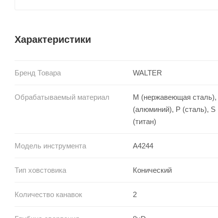
Характеристики
Бренд Товара
WALTER
Обрабатываемый материал
M (нержавеющая сталь),
(алюминий), P (сталь), S
(титан)
Модель инструмента
A4244
Тип ховстовика
Конический
Количество канавок
2