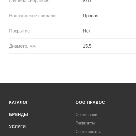
Глубина сверления
8xD
Направление спирали
Правая
Покрытие
Нет
Диаметр, мм
15.5
КАТАЛОГ
ООО ПРАДОС
БРЕНДЫ
О компании
Реквизиты
УСЛУГИ
Сертификаты