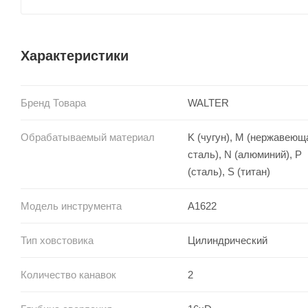
Характеристики
Бренд Товара
WALTER
Обрабатываемый материал
K (чугун), M (нержавеющ
сталь), N (алюминий), P
(сталь), S (титан)
Модель инструмента
A1622
Тип ховстовика
Цилиндрический
Количество канавок
2