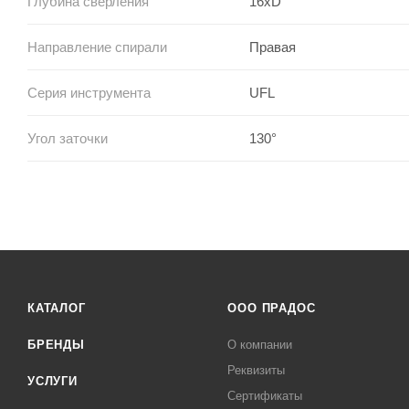
Глубина сверления
16xD
Направление спирали
Правая
Серия инструмента
UFL
Угол заточки
130°
КАТАЛОГ
ООО ПРАДОС
БРЕНДЫ
О компании
Реквизиты
УСЛУГИ
Сертификаты