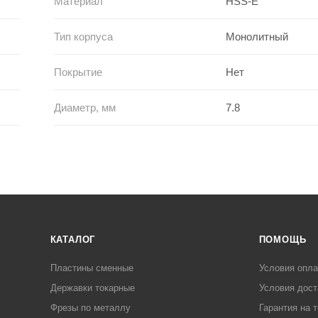
Материал
HSS-E
Тип корпуса
Монолитный
Покрытие
Нет
Диаметр, мм
7.8
КАТАЛОГ
ПОМОЩЬ
Пластины сменные
Условия опл
Державки токарные
Условия дост
Фрезы по металлу
Гарантия на 