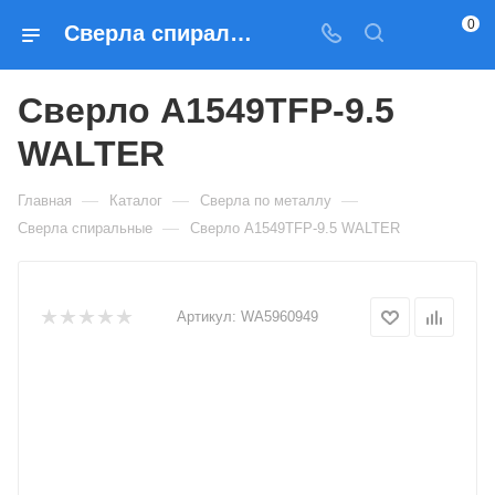
0
Сверла спиральные Сверло A1549TFP-9.5 WALTER — купить по выгодным ценам в Москве
Сверло A1549TFP-9.5
WALTER
—
—
—
Главная
Каталог
Сверла по металлу
—
Сверла спиральные
Сверло A1549TFP-9.5 WALTER
Артикул:
WA5960949