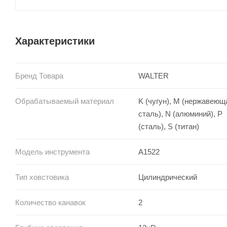
Характеристики
Бренд Товара
WALTER
Обрабатываемый материал
K (чугун), M (нержавеющ
сталь), N (алюминий), P
(сталь), S (титан)
Модель инструмента
A1522
Тип ховстовика
Цилиндрический
Количество канавок
2