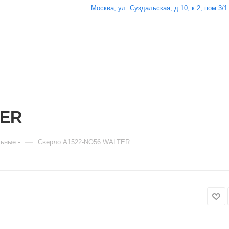
Москва, ул. Суздальская, д.10, к.2, пом.3/1
TER
—
льные
Сверло A1522-NO56 WALTER