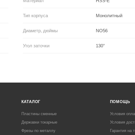
Материал
HSS-E
Тип корпуса
Монолитный
Диаметр, дюймы
NO56
Угол заточки
130°
КАТАЛОГ
ПОМОЩЬ
Пластины сменные
Условия опл
Державки токарные
Условия дост
Фрезы по металлу
Гарантия на 