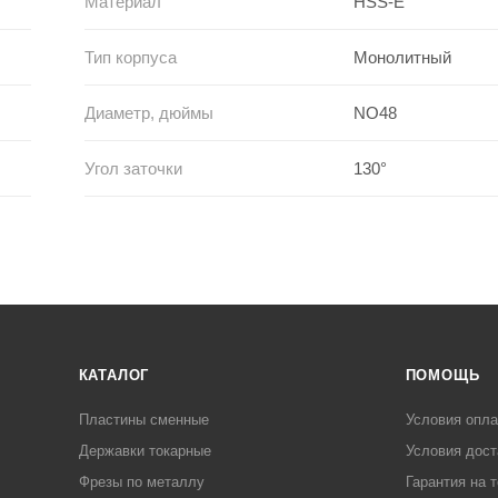
Материал
HSS-E
Тип корпуса
Монолитный
Диаметр, дюймы
NO48
Угол заточки
130°
КАТАЛОГ
ПОМОЩЬ
Пластины сменные
Условия опл
Державки токарные
Условия дост
Фрезы по металлу
Гарантия на 