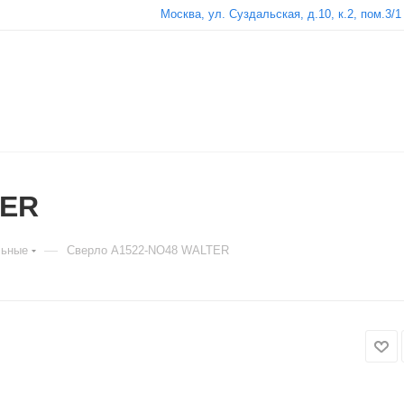
Москва, ул. Суздальская, д.10, к.2, пом.3/1
TER
—
льные
Сверло A1522-NO48 WALTER