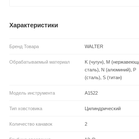
Характеристики
Бренд Товара
WALTER
Обрабатываемый материал
K (чугун), M (нержавеющ
сталь), N (алюминий), P
(сталь), S (титан)
Модель инструмента
A1522
Тип ховстовика
Цилиндрический
Количество канавок
2