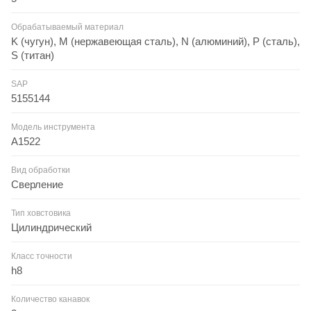
Обрабатываемый материал
K (чугун), M (нержавеющая сталь), N (алюминий), P (сталь),
S (титан)
SAP
5155144
Модель инструмента
A1522
Вид обработки
Сверление
Тип ховстовика
Цилиндрический
Класс точности
h8
Количество канавок