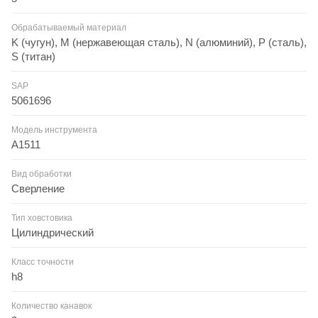
Обрабатываемый материал
K (чугун), M (нержавеющая сталь), N (алюминий), P (сталь),
S (титан)
SAP
5061696
Модель инструмента
A1511
Вид обработки
Сверление
Тип ховстовика
Цилиндрический
Класс точности
h8
Количество канавок