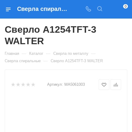
0
Сверла спиральные Сверло A1254TFT-3 WALTER — купить по выгодным ценам в Москве
Сверло A1254TFT-3
WALTER
—
—
—
Главная
Каталог
Сверла по металлу
—
Сверла спиральные
Сверло A1254TFT-3 WALTER
Артикул:
WA5061003