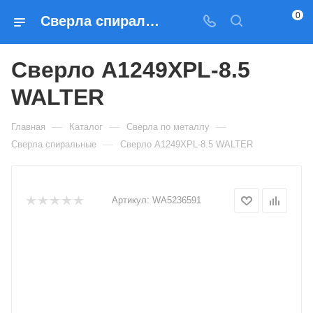
0
Сверла спиральные Сверло A1249XPL-8.5 WALTER — купить по выгодным ценам в Москве
Сверло A1249XPL-8.5
WALTER
—
—
—
Главная
Каталог
Сверла по металлу
—
Сверла спиральные
Сверло A1249XPL-8.5 WALTER
Артикул:
WA5236591