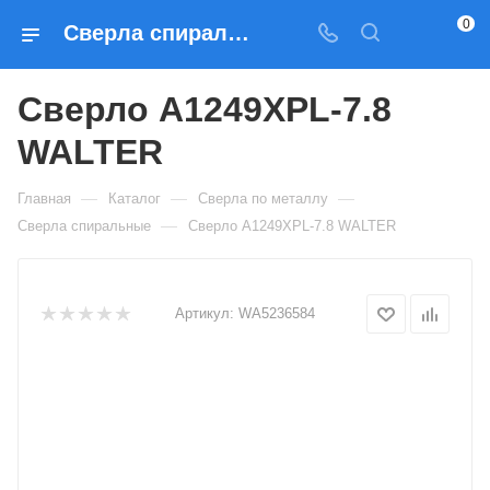
0
Сверла спиральные Сверло A1249XPL-7.8 WALTER — купить по выгодным ценам в Москве
Сверло A1249XPL-7.8
WALTER
—
—
—
Главная
Каталог
Сверла по металлу
—
Сверла спиральные
Сверло A1249XPL-7.8 WALTER
Артикул:
WA5236584