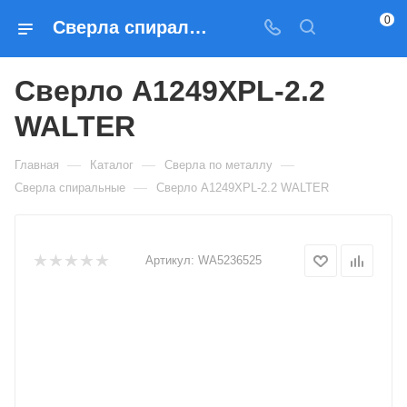
0
Сверла спиральные Сверло A1249XPL-2.2 WALTER — купить по выгодным ценам в Москве
Сверло A1249XPL-2.2
WALTER
—
—
—
Главная
Каталог
Сверла по металлу
—
Сверла спиральные
Сверло A1249XPL-2.2 WALTER
Артикул:
WA5236525