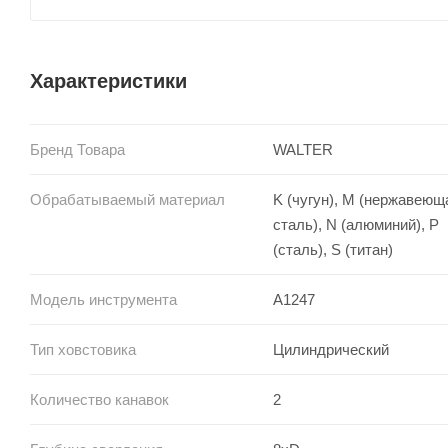
Характеристики
Бренд Товара
WALTER
Обрабатываемый материал
K (чугун), M (нержавеющ
сталь), N (алюминий), P
(сталь), S (титан)
Модель инструмента
A1247
Тип ховстовика
Цилиндрический
Количество канавок
2