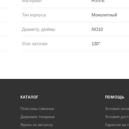
Материал
HSS-E
Тип корпуса
Монолитный
Диаметр, дюймы
NO10
Угол заточки
130°
КАТАЛОГ
ПОМОЩЬ
Пластины сменные
Условия опл
Державки токарные
Условия дост
Фрезы по металлу
Гарантия на 