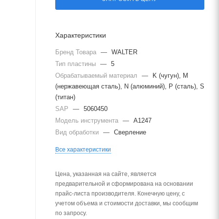
Характеристики
Бренд Товара
—
WALTER
Тип пластины
—
5
Обрабатываемый материал
—
K (чугун), M
(нержавеющая сталь), N (алюминий), P (сталь), S
(титан)
SAP
—
5060450
Модель инструмента
—
A1247
Вид обработки
—
Сверление
Все характеристики
Цена, указанная на сайте, является
предварительной и сформирована на основании
прайс-листа производителя. Конечную цену, с
учетом объема и стоимости доставки, мы сообщим
по запросу.