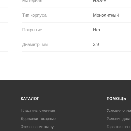
Материал
HSS-E
Тип корпуса
Монолитный
Покрытие
Нет
Диаметр, мм
2.9
КАТАЛОГ
ПОМОЩЬ
Пластины сменные
Условия опл
Державки токарные
Условия дост
Фрезы по металлу
Гарантия на 