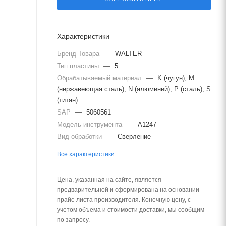
Характеристики
Бренд Товара
—
WALTER
Тип пластины
—
5
Обрабатываемый материал
—
K (чугун), M
(нержавеющая сталь), N (алюминий), P (сталь), S
(титан)
SAP
—
5060561
Модель инструмента
—
A1247
Вид обработки
—
Сверление
Все характеристики
Цена, указанная на сайте, является
предварительной и сформирована на основании
прайс-листа производителя. Конечную цену, с
учетом объема и стоимости доставки, мы сообщим
по запросу.