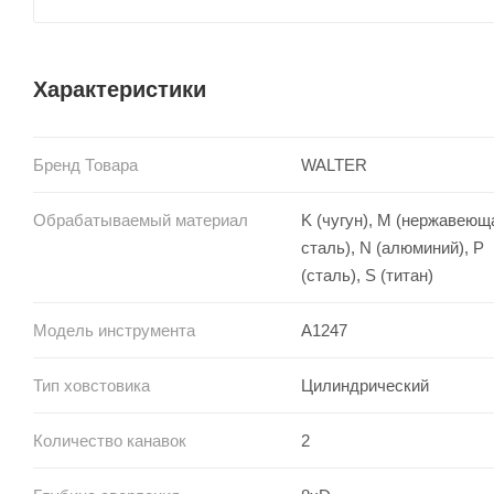
Характеристики
Бренд Товара
WALTER
Обрабатываемый материал
K (чугун), M (нержавеющ
сталь), N (алюминий), P
(сталь), S (титан)
Модель инструмента
A1247
Тип ховстовика
Цилиндрический
Количество канавок
2