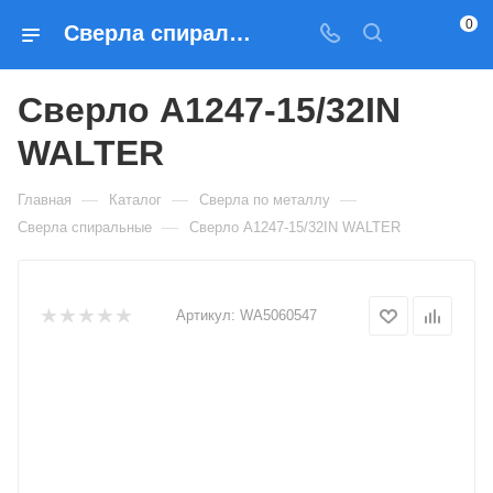
0
Сверла спиральные Сверло A1247-15/32IN WALTER — купить по выгодным ценам в Москве
Сверло A1247-15/32IN
WALTER
—
—
—
Главная
Каталог
Сверла по металлу
—
Сверла спиральные
Сверло A1247-15/32IN WALTER
Артикул:
WA5060547