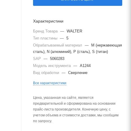
Характеристики
Бренд Товара
—
WALTER
Тип пластины
—
5
Обрабатываемый материал
—
M (нержавеющая
сталь), N (алюминий), P (сталь), S (титан)
SAP
—
5060283
Модель инструмента
—
A1244
Вид обработки
—
Сверление
Все характеристики
Цена, указанная на сайте, является
предварительной и сформирована на основании
прайс-листа производителя. Конечную цену, с
учетом объема и стоимости доставки, мы сообщим
по запросу.