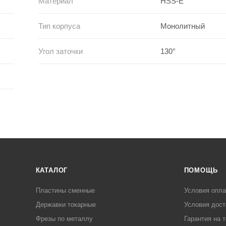
Материал
HSS-E
Тип корпуса
Монолитный
Угол заточки
130°
КАТАЛОГ
ПОМОЩЬ
Пластины сменные
Условия опл
Державки токарные
Условия дост
Фрезы по металлу
Гарантия на 