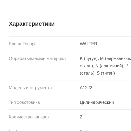
Характеристики
Бренд Товара
WALTER
Обрабатываемый материал
K (чугун), M (нержавеющ
сталь), N (алюминий), P
(сталь), S (титан)
Модель инструмента
A1222
Тип ховстовика
Цилиндрический
Количество канавок
2