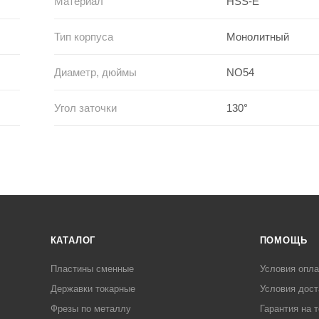
Материал
HSS-E
Тип корпуса
Монолитный
Диаметр, дюймы
NO54
Угол заточки
130°
КАТАЛОГ
ПОМОЩЬ
Пластины сменные
Условия опл
Державки токарные
Условия дост
Фрезы по металлу
Гарантия на 