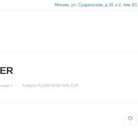
Москва, ул. Суздальская, д.10, к.2, пом.3/1
TER
—
льные
Сверло A1222-NO54 WALTER