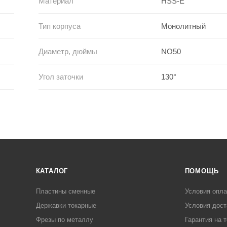
Материал
HSS-E
Тип корпуса
Монолитный
Диаметр, дюймы
NO50
Угол заточки
130°
КАТАЛОГ
ПОМОЩЬ
Пластины сменные
Условия опл
Державки токарные
Условия дост
Фрезы по металлу
Гарантия на 