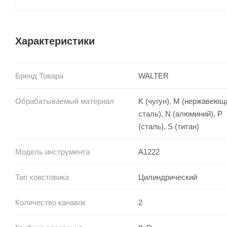
Характеристики
Бренд Товара
WALTER
Обрабатываемый материал
K (чугун), M (нержавеющ
сталь), N (алюминий), P
(сталь), S (титан)
Модель инструмента
A1222
Тип ховстовика
Цилиндрический
Количество канавок
2