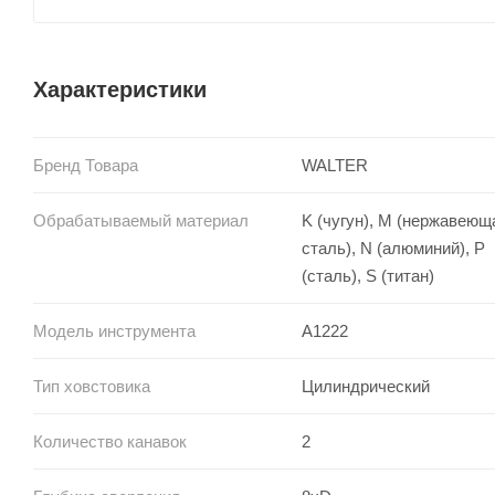
Характеристики
Бренд Товара
WALTER
Обрабатываемый материал
K (чугун), M (нержавеющ
сталь), N (алюминий), P
(сталь), S (титан)
Модель инструмента
A1222
Тип ховстовика
Цилиндрический
Количество канавок
2