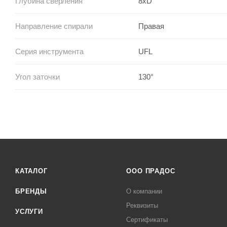
Глубина сверления
8xD
Направление спирали
Правая
Серия инструмента
UFL
Угол заточки
130°
КАТАЛОГ
ООО ПРАДОС
БРЕНДЫ
О компании
Реквизиты
УСЛУГИ
Сертификаты