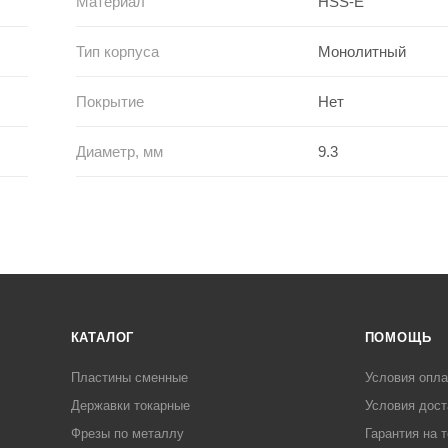
Материал
HSS-E
Тип корпуса
Монолитный
Покрытие
Нет
Диаметр, мм
9.3
КАТАЛОГ
ПОМОЩЬ
Пластины сменные
Условия опл
Державки токарные
Условия дост
Фрезы по металлу
Гарантия на 