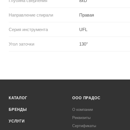
Глубина сверления
8xD
Направление спирали
Правая
Серия инструмента
UFL
Угол заточки
130°
КАТАЛОГ
ООО ПРАДОС
БРЕНДЫ
О компании
Реквизиты
УСЛУГИ
Сертификаты