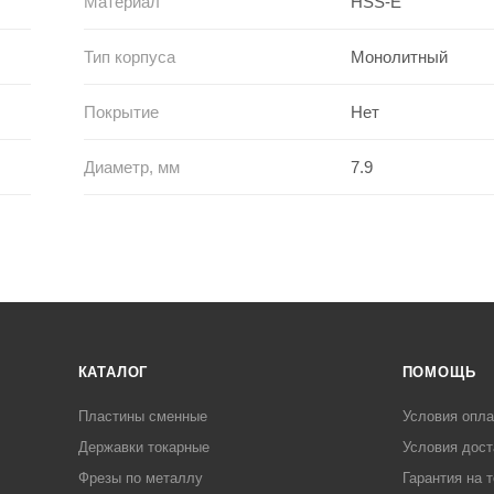
Материал
HSS-E
Тип корпуса
Монолитный
Покрытие
Нет
Диаметр, мм
7.9
КАТАЛОГ
ПОМОЩЬ
Пластины сменные
Условия опл
Державки токарные
Условия дост
Фрезы по металлу
Гарантия на 