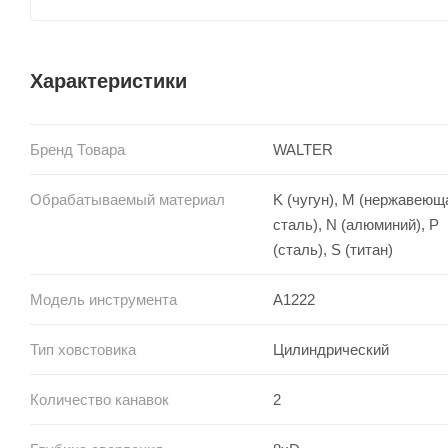
Характеристики
Бренд Товара
WALTER
Обрабатываемый материал
K (чугун), M (нержавеющ
сталь), N (алюминий), P
(сталь), S (титан)
Модель инструмента
A1222
Тип ховстовика
Цилиндрический
Количество канавок
2