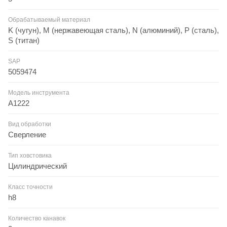
Обрабатываемый материал
K (чугун), M (нержавеющая сталь), N (алюминий), P (сталь),
S (титан)
SAP
5059474
Модель инструмента
A1222
Вид обработки
Сверление
Тип ховстовика
Цилиндрический
Класс точности
h8
Количество канавок