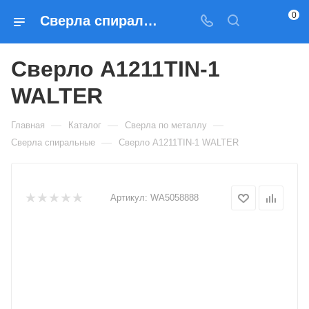
0
Сверла спиральные Сверло A1211TIN-1 WALTER — купить по выгодным ценам в Москве
Сверло A1211TIN-1
WALTER
—
—
—
Главная
Каталог
Сверла по металлу
—
Сверла спиральные
Сверло A1211TIN-1 WALTER
Артикул:
WA5058888