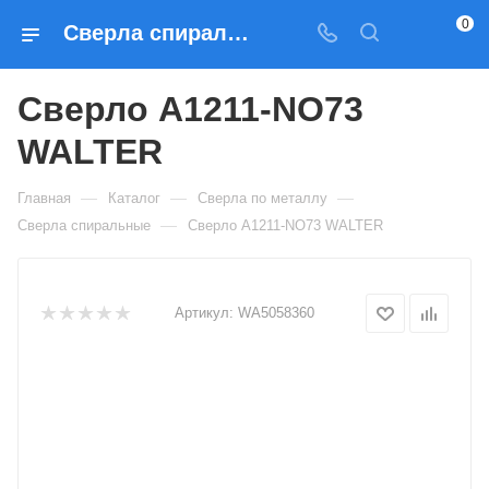
0
Сверла спиральные Сверло A1211-NO73 WALTER — купить по выгодным ценам в Москве
Сверло A1211-NO73
WALTER
—
—
—
Главная
Каталог
Сверла по металлу
—
Сверла спиральные
Сверло A1211-NO73 WALTER
Артикул:
WA5058360