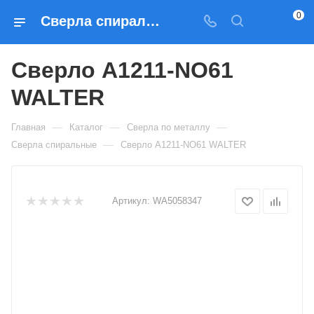
0
Сверла спиральные Сверло A1211-NO61 WALTER — купить по выгодным ценам в Москве
Сверло A1211-NO61
WALTER
—
—
—
Главная
Каталог
Сверла по металлу
—
Сверла спиральные
Сверло A1211-NO61 WALTER
Артикул:
WA5058347