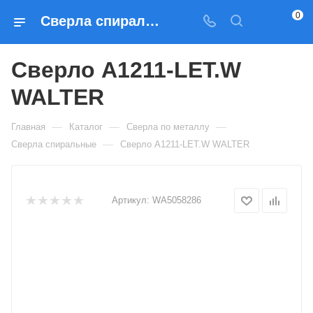
0
Сверла спиральные Сверло A1211-LET.W WALTER — купить по выгодным ценам в Москве
Сверло A1211-LET.W
WALTER
—
—
—
Главная
Каталог
Сверла по металлу
—
Сверла спиральные
Сверло A1211-LET.W WALTER
Артикул:
WA5058286