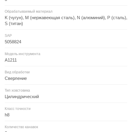
Обрабатываемый материал
K (чугун), M (нержавеющая сталь), N (алюминий), P (сталь),
S (титан)
SAP
5058824
Модель инструмента
A1211
Вид обработки
Сверление
Тип ховстовика
Цилиндрический
Класс точности
h8
Количество канавок