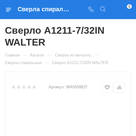
0
Сверла спиральные Сверло A1211-7/32IN WALTER — купить по выгодным ценам в Москве
Сверло A1211-7/32IN
WALTER
—
—
—
Главная
Каталог
Сверла по металлу
—
Сверла спиральные
Сверло A1211-7/32IN WALTER
Артикул:
WA5058837