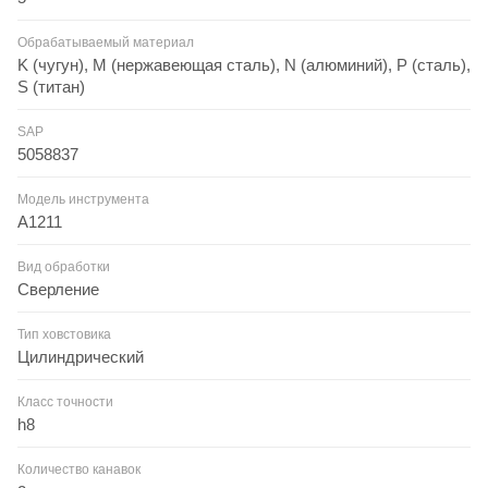
Обрабатываемый материал
K (чугун), M (нержавеющая сталь), N (алюминий), P (сталь),
S (титан)
SAP
5058837
Модель инструмента
A1211
Вид обработки
Сверление
Тип ховстовика
Цилиндрический
Класс точности
h8
Количество канавок