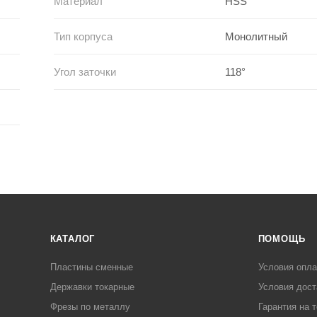
Материал
HSS
Тип корпуса
Монолитный
Угол заточки
118°
КАТАЛОГ
ПОМОЩЬ
Пластины сменные
Условия опл
Державки токарные
Условия дост
Фрезы по металлу
Гарантия на 