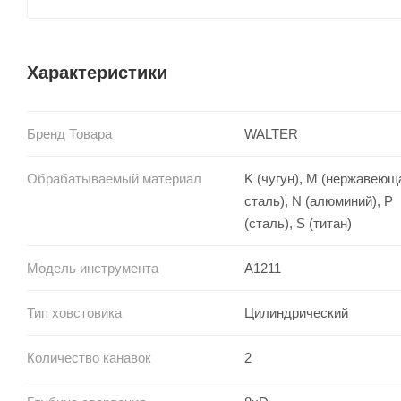
Характеристики
Бренд Товара
WALTER
Обрабатываемый материал
K (чугун), M (нержавеющ
сталь), N (алюминий), P
(сталь), S (титан)
Модель инструмента
A1211
Тип ховстовика
Цилиндрический
Количество канавок
2