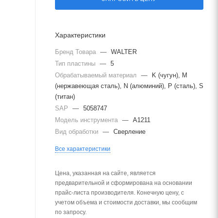
Характеристики
Бренд Товара
—
WALTER
Тип пластины
—
5
Обрабатываемый материал
—
K (чугун), M
(нержавеющая сталь), N (алюминий), P (сталь), S
(титан)
SAP
—
5058747
Модель инструмента
—
A1211
Вид обработки
—
Сверление
Все характеристики
Цена, указанная на сайте, является
предварительной и сформирована на основании
прайс-листа производителя. Конечную цену, с
учетом объема и стоимости доставки, мы сообщим
по запросу.