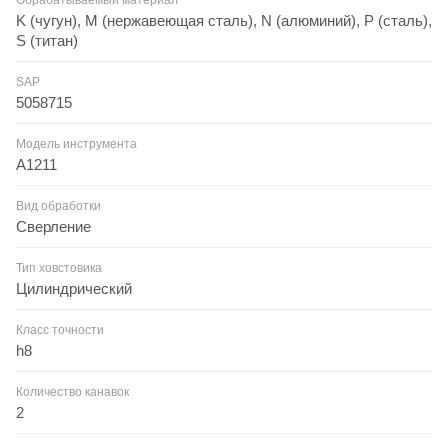
K (чугун), M (нержавеющая сталь), N (алюминий), P (сталь),
S (титан)
SAP
5058715
Модель инструмента
A1211
Вид обработки
Сверление
Тип ховстовика
Цилиндрический
Класс точности
h8
Количество канавок
2