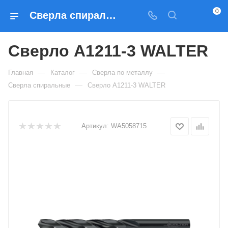
0
Сверла спиральные Сверло A1211-3 WALTER — купить по выгодным ценам в Москве
Сверло A1211-3 WALTER
—
—
—
Главная
Каталог
Сверла по металлу
—
Сверла спиральные
Сверло A1211-3 WALTER
Артикул:
WA5058715