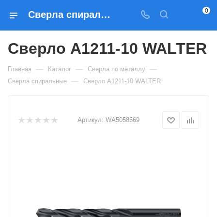
0
Сверла спиральные Сверло A1211-10 WALTER — купить по выгодным ценам в Москве
Сверло A1211-10 WALTER
—
—
—
Главная
Каталог
Сверла по металлу
—
Сверла спиральные
Сверло A1211-10 WALTER
Артикул:
WA5058569