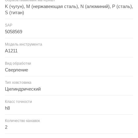
K (чугун), M (нержавеющая сталь), N (алюминий), P (сталь),
S (титан)
SAP
5058569
Модель инструмента
A1211
Вид обработки
Сверление
Тип ховстовика
Цилиндрический
Класс точности
h8
Количество канавок
2