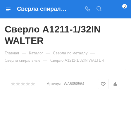
0
Сверла спиральные Сверло A1211-1/32IN WALTER — купить по выгодным ценам в Москве
Сверло A1211-1/32IN
WALTER
—
—
—
Главная
Каталог
Сверла по металлу
—
Сверла спиральные
Сверло A1211-1/32IN WALTER
Артикул:
WA5058564