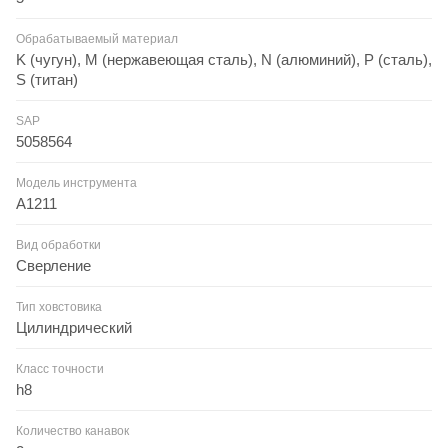
Обрабатываемый материал
K (чугун), M (нержавеющая сталь), N (алюминий), P (сталь),
S (титан)
SAP
5058564
Модель инструмента
A1211
Вид обработки
Сверление
Тип ховстовика
Цилиндрический
Класс точности
h8
Количество канавок