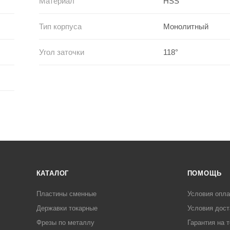
Материал
HSS
Тип корпуса
Монолитный
Угол заточки
118°
КАТАЛОГ
ПОМОЩЬ
Пластины сменные
Условия опл
Державки токарные
Условия дост
Фрезы по металлу
Гарантия на 