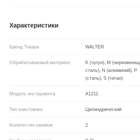
Характеристики
Бренд Товара
WALTER
Обрабатываемый материал
K (чугун), M (нержавеющ
сталь), N (алюминий), P
(сталь), S (титан)
Модель инструмента
A1211
Тип ховстовика
Цилиндрический
Количество канавок
2