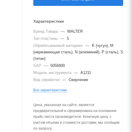
Характеристики
Бренд Товара
—
WALTER
Тип пластины
—
5
Обрабатываемый материал
—
K (чугун), M
(нержавеющая сталь), N (алюминий), P (сталь), S
(титан)
SAP
—
5058400
Модель инструмента
—
A1211
Вид обработки
—
Сверление
Все характеристики
Цена, указанная на сайте, является
предварительной и сформирована на основании
прайс-листа производителя. Конечную цену, с
учетом объема и стоимости доставки, мы сообщим
по запросу.