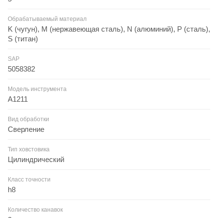
Обрабатываемый материал
K (чугун), M (нержавеющая сталь), N (алюминий), P (сталь),
S (титан)
SAP
5058382
Модель инструмента
A1211
Вид обработки
Сверление
Тип ховстовика
Цилиндрический
Класс точности
h8
Количество канавок