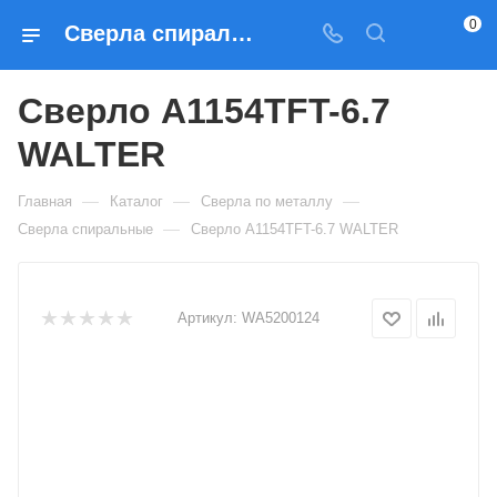
0
Сверла спиральные Сверло A1154TFT-6.7 WALTER — купить по выгодным ценам в Москве
Сверло A1154TFT-6.7
WALTER
—
—
—
Главная
Каталог
Сверла по металлу
—
Сверла спиральные
Сверло A1154TFT-6.7 WALTER
Артикул:
WA5200124