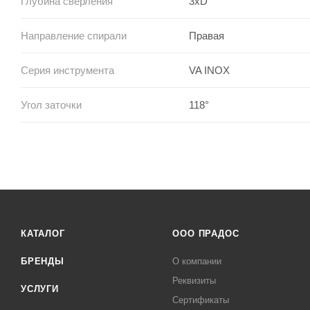
Глубина сверления
3xD
Направление спирали
Правая
Серия инструмента
VA INOX
Угол заточки
118°
КАТАЛОГ
ООО ПРАДОС
БРЕНДЫ
О компании
Реквизиты
УСЛУГИ
Сертификаты