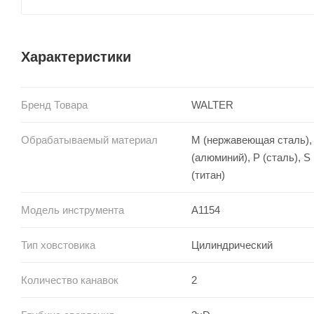
Характеристики
Бренд Товара
WALTER
Обрабатываемый материал
M (нержавеющая сталь),
(алюминий), P (сталь), S
(титан)
Модель инструмента
A1154
Тип ховстовика
Цилиндрический
Количество канавок
2