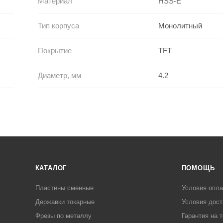
Материал
HSS-E
Тип корпуса
Монолитный
Покрытие
TFT
Диаметр, мм
4.2
КАТАЛОГ
ПОМОЩЬ
Пластины сменные
Условия опл
Державки токарные
Условия дост
Фрезы по металлу
Гарантия на 