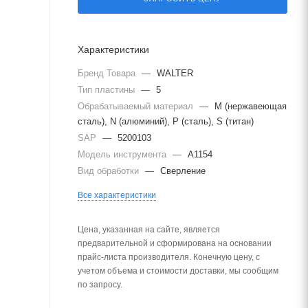
Характеристики
Бренд Товара
—
WALTER
Тип пластины
—
5
Обрабатываемый материал
—
M (нержавеющая
сталь), N (алюминий), P (сталь), S (титан)
SAP
—
5200103
Модель инструмента
—
A1154
Вид обработки
—
Сверление
Все характеристики
Цена, указанная на сайте, является
предварительной и сформирована на основании
прайс-листа производителя. Конечную цену, с
учетом объема и стоимости доставки, мы сообщим
по запросу.