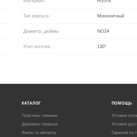
Материал
HSS-E
Тип корпуса
Монолитный
Диаметр, дюймы
NO24
Угол заточки
130°
КАТАЛОГ
ПОМОЩЬ
Пластины сменные
Условия опл
Державки токарные
Условия дост
Фрезы по металлу
Гарантия на 