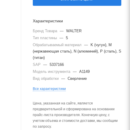
Характеристики
Бренд Товара
—
WALTER
Тип пластины
—
5
Обрабатываемый материал
—
K (чугун), M
(нержавеющая сталь), N (алюминий), P (сталь), S
(титан)
SAP
—
5337166
Модель инструмента
—
A1149
Вид обработки
—
Сверление
Все характеристики
Цена, указанная на сайте, является
предварительной и сформирована на основании
прайс-листа производителя. Конечную цену, с
учетом объема и стоимости доставки, мы сообщим
по запросу.