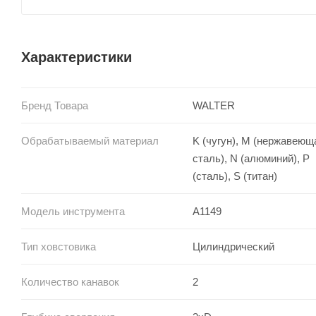
Характеристики
Бренд Товара
WALTER
Обрабатываемый материал
K (чугун), M (нержавеющ
сталь), N (алюминий), P
(сталь), S (титан)
Модель инструмента
A1149
Тип ховстовика
Цилиндрический
Количество канавок
2