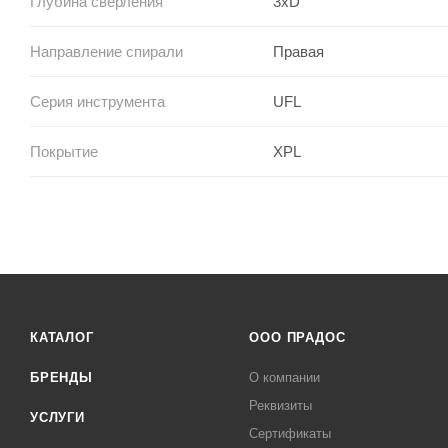
Глубина сверления
3xD
Направление спирали
Правая
Серия инструмента
UFL
Покрытие
XPL
КАТАЛОГ
ООО ПРАДОС
БРЕНДЫ
О компании
Реквизиты
УСЛУГИ
Сертификаты