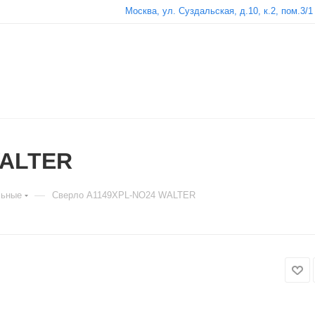
Москва, ул. Суздальская, д.10, к.2, пом.3/1
WALTER
—
льные
Сверло A1149XPL-NO24 WALTER