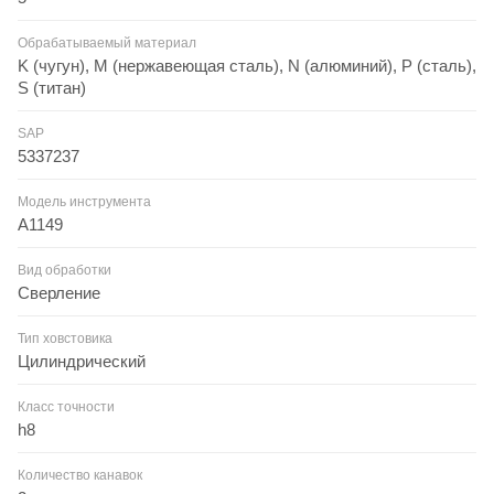
Обрабатываемый материал
K (чугун), M (нержавеющая сталь), N (алюминий), P (сталь),
S (титан)
SAP
5337237
Модель инструмента
A1149
Вид обработки
Сверление
Тип ховстовика
Цилиндрический
Класс точности
h8
Количество канавок