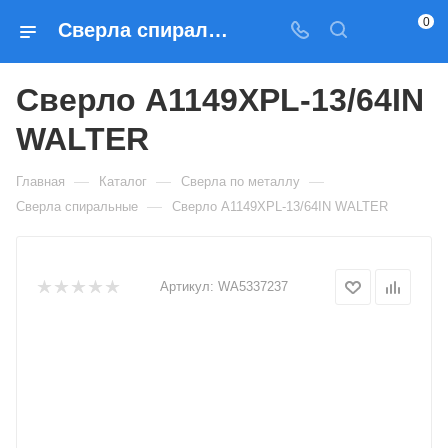
0
Сверла спиральные Сверло A1149XPL-13/64IN WALTER — купить по выгодным ценам в Москве
Сверло A1149XPL-13/64IN
WALTER
—
—
—
Главная
Каталог
Сверла по металлу
—
Сверла спиральные
Сверло A1149XPL-13/64IN WALTER
Артикул:
WA5337237