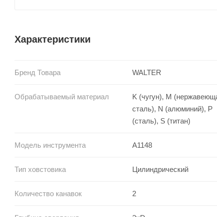
Характеристики
Бренд Товара
WALTER
Обрабатываемый материал
K (чугун), M (нержавеющ
сталь), N (алюминий), P
(сталь), S (титан)
Модель инструмента
A1148
Тип ховстовика
Цилиндрический
Количество канавок
2