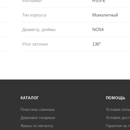
Материал
HSS-E
Тип корпуса
Монолитный
Диаметр, дюймы
NO54
Угол заточки
130°
КАТАЛОГ
ПОМОЩЬ
Пластины сменные
Условия опл
Державки токарные
Условия дост
Фрезы по металлу
Гарантия на 