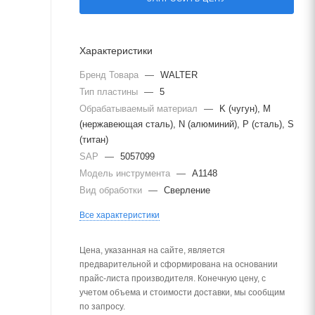
Характеристики
Бренд Товара
—
WALTER
Тип пластины
—
5
Обрабатываемый материал
—
K (чугун), M
(нержавеющая сталь), N (алюминий), P (сталь), S
(титан)
SAP
—
5057099
Модель инструмента
—
A1148
Вид обработки
—
Сверление
Все характеристики
Цена, указанная на сайте, является
предварительной и сформирована на основании
прайс-листа производителя. Конечную цену, с
учетом объема и стоимости доставки, мы сообщим
по запросу.