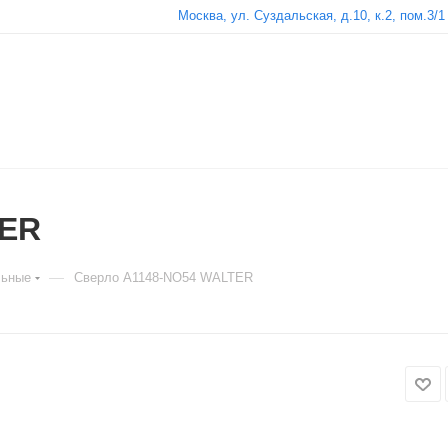
Москва, ул. Суздальская, д.10, к.2, пом.3/1
TER
—
льные
Сверло A1148-NO54 WALTER