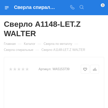
0
Сверла спиральные Сверло A1148-LET.Z WALTER — купить по выгодным ценам в Москве
Сверло A1148-LET.Z
WALTER
—
—
—
Главная
Каталог
Сверла по металлу
—
Сверла спиральные
Сверло A1148-LET.Z WALTER
Артикул:
WA5153739