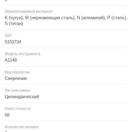
Обрабатываемый материал
K (чугун), M (нержавеющая сталь), N (алюминий), P (сталь),
S (титан)
SAP
5153734
Модель инструмента
A1148
Вид обработки
Сверление
Тип ховстовика
Цилиндрический
Класс точности
h8
Количество канавок