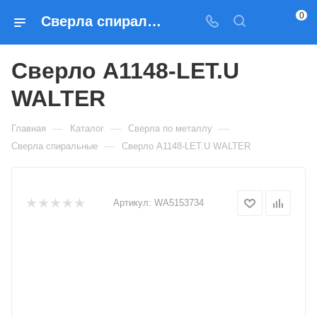
0
Сверла спиральные Сверло A1148-LET.U WALTER — купить по выгодным ценам в Москве
Сверло A1148-LET.U
WALTER
—
—
—
Главная
Каталог
Сверла по металлу
—
Сверла спиральные
Сверло A1148-LET.U WALTER
Артикул:
WA5153734