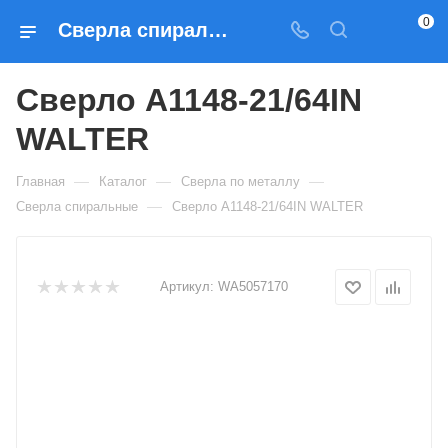
0
Сверла спиральные Сверло A1148-21/64IN WALTER — купить по выгодным ценам в Москве
Сверло A1148-21/64IN
WALTER
—
—
—
Главная
Каталог
Сверла по металлу
—
Сверла спиральные
Сверло A1148-21/64IN WALTER
Артикул:
WA5057170