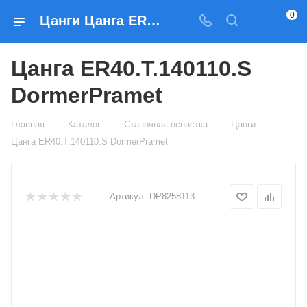
0
Цанги Цанга ER40.T.140110.S DormerPramet — купить по выгодным ценам в Москве
Цанга ER40.T.140110.S
DormerPramet
—
—
—
—
Главная
Каталог
Станочная оснастка
Цанги
Цанга ER40.T.140110.S DormerPramet
Артикул:
DP8258113