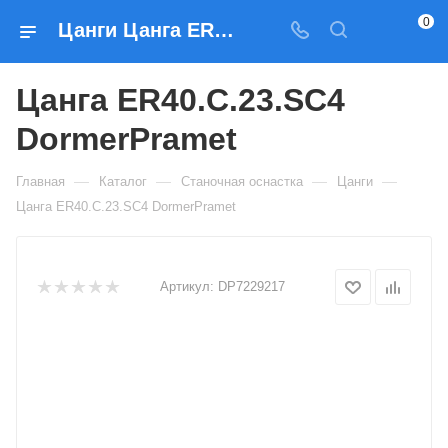
0
Цанги Цанга ER40.C.23.SC4 DormerPramet — купить по выгодным ценам в Москве
Цанга ER40.C.23.SC4
DormerPramet
—
—
—
—
Главная
Каталог
Станочная оснастка
Цанги
Цанга ER40.C.23.SC4 DormerPramet
Артикул:
DP7229217